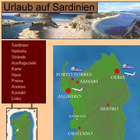
Sardinien
Narbolia
Strände
Ausflugsziele
Karte
Haus
Preise
Anreise
Kontakt
Links